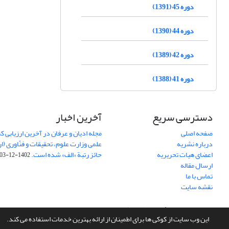
دوره 45 (1391)
دوره 44 (1390)
دوره 42 (1389)
دوره 41 (1388)
دسترسی سریع
آخرین اخبار
صفحه اصلی
مجله ادیان و عرفان در آخرین ارزیابی
درباره نشریه
اعضای هیات تحریریه
حائز رتبة «الف» شده است.
1402-12-03
ارسال مقاله
تماس با ما
نقشه سایت
سامانه مدیریت نشریات علمی.
طراحی و پیاده سازی از
سیناوب
این وب سایت از کوکی ها برای اطمینان از ارائه بهترین خدمات استفاده می کند.