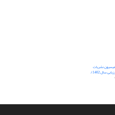
 کمیسیون نشریات
علمی وزارت علوم، تحقیقات و فنّاوری (ارزیابی سال 1402)،