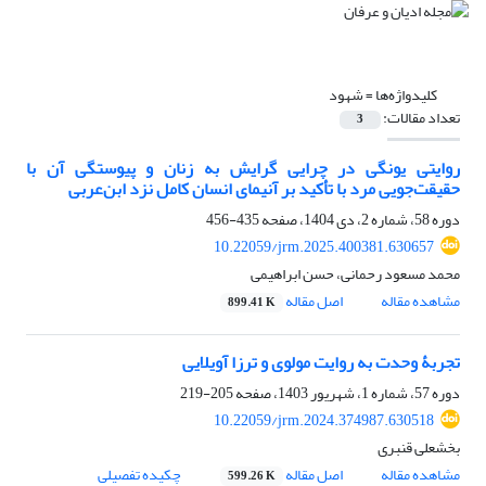
کلیدواژه‌ها =
شهود
تعداد مقالات:
3
روایتی یونگی در چرایی گرایش به زنان و پیوستگی آن با
حقیقت‌جویی مرد‌‏ با تأکید بر آنیمای انسان کامل نزد ابن‌عربی
دوره 58، شماره 2، دی 1404، صفحه
435-456
10.22059/jrm.2025.400381.630657
محمد مسعود رحمانی، حسن ابراهیمی
مشاهده مقاله
اصل مقاله
899.41 K
تجربۀ وحدت به روایت مولوی و ترزا آویلایی‏
دوره 57، شماره 1، شهریور 1403، صفحه
205-219
10.22059/jrm.2024.374987.630518
بخشعلی قنبری
مشاهده مقاله
اصل مقاله
چکیده تفصیلی
599.26 K