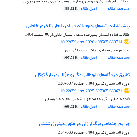
سجاد غلامی انجیرکی، موسی پرنیان، سوسن جبری، وحید سبزیان‌پور
مشاهده مقاله
اصل مقاله
888.62 K
پیشینۀ اندیشه‌های صوفیانه در آذربایجان تا ظهور خاقانی‏
مقالات آماده انتشار، پذیرفته شده، انتشار آنلاین از
06 اسفند 1404
10.22059/jrm.2026.408505.630714
سیدمرتضی سجادی نژاد، علیرضا فولادی
مشاهده مقاله
اصل مقاله
997.51 K
تطبیق دیدگاه‌های ابوطالب مکّی و غزّالی دربارۀ توکل‏
دوره 58، شماره 2، دی 1404، صفحه
307-328
10.22059/jrm.2025.397905.630631
فاطمه اصلی بیگی، محمد جواد شمس، مجید ملایوسفی
مشاهده مقاله
اصل مقاله
869.32 K
جرایم اجتماعی مرگ ارزان در متون دینی زرتشتی‏
دوره 58، شماره 2، دی 1404، صفحه
333-354