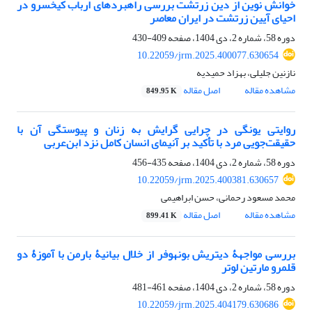
خوانش نوین از دین زرتشت‏ بررسی راهبردهای ارباب کیخسرو در
احیای آیین زرتشت در ایران معاصر
دوره 58، شماره 2، دی 1404، صفحه
409-430
10.22059/jrm.2025.400077.630654
نازنین جلیلی، بهزاد حمیدیه
مشاهده مقاله
اصل مقاله
849.95 K
روایتی یونگی در چرایی گرایش به زنان و پیوستگی آن با
حقیقت‌جویی مرد‌‏ با تأکید بر آنیمای انسان کامل نزد ابن‌عربی
دوره 58، شماره 2، دی 1404، صفحه
435-456
10.22059/jrm.2025.400381.630657
محمد مسعود رحمانی، حسن ابراهیمی
مشاهده مقاله
اصل مقاله
899.41 K
بررسی مواجهۀ دیتریش بونهوفر از خلال بیانیۀ بارمن با آموزۀ دو
قلمرو مارتین لوتر‏
دوره 58، شماره 2، دی 1404، صفحه
461-481
10.22059/jrm.2025.404179.630686