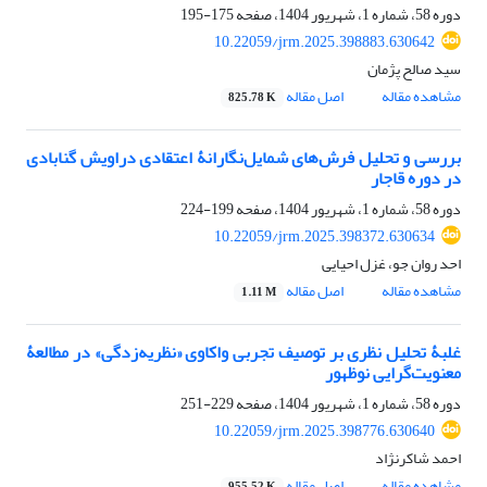
دوره 58، شماره 1، شهریور 1404، صفحه
175-195
10.22059/jrm.2025.398883.630642
سید صالح پژمان
مشاهده مقاله
اصل مقاله
825.78 K
بررسی و تحلیل فرش‌های شمایل‌نگارانۀ اعتقادی دراویش گنابادی
در دوره قاجار‏
دوره 58، شماره 1، شهریور 1404، صفحه
199-224
10.22059/jrm.2025.398372.630634
احد روان جو، غزل احیایی
مشاهده مقاله
اصل مقاله
1.11 M
غلبۀ تحلیل‌ نظری بر توصیف تجربی‏ واکاوی «نظریه‌زدگی» در مطالعۀ
معنویت‌گرایی نوظهور
دوره 58، شماره 1، شهریور 1404، صفحه
229-251
10.22059/jrm.2025.398776.630640
احمد شاکرنژاد
مشاهده مقاله
اصل مقاله