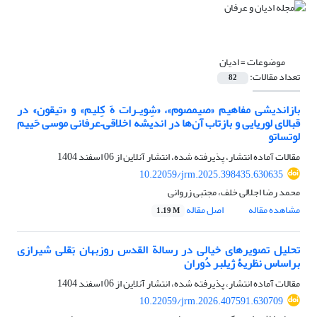
موضوعات =
ادیان
تعداد مقالات:
82
بازاندیشی مفاهیم «صیمصوم»، «شِویـرات هَ کِلیم» و «تیقون» در
قبالای لوریایی و بازتاب آن‌ها در اندیشه اخلاقی–عرفانی موسی حَییم
لوتساتو‏
مقالات آماده انتشار، پذیرفته شده، انتشار آنلاین از
06 اسفند 1404
10.22059/jrm.2025.398435.630635
محمد رضا اجلالی خلف، مجتبی زروانی
مشاهده مقاله
اصل مقاله
1.19 M
تحلیل تصویر‌های خیالی در رسالة القدس روزبهان بَقلی شیرازی
براساس نظریۀ ژیلبر دُوران‏
مقالات آماده انتشار، پذیرفته شده، انتشار آنلاین از
06 اسفند 1404
10.22059/jrm.2026.407591.630709