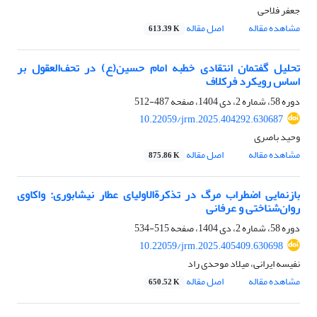
جعفر فلاحی
مشاهده مقاله
اصل مقاله
613.39 K
تحلیل گفتمان انتقادی خطبه امام حسین(ع) در تحف‌العقول بر
اساس رویکرد فرکلاف‏
دوره 58، شماره 2، دی 1404، صفحه
487-512
10.22059/jrm.2025.404292.630687
وحید باصری
مشاهده مقاله
اصل مقاله
875.86 K
بازنمایی اضطراب مرگ در تذکرةالاولیای عطار نیشابوری: واکاوی
روان‌شناختی و عرفانی
دوره 58، شماره 2، دی 1404، صفحه
515-534
10.22059/jrm.2025.405409.630698
نفیسه ایرانی، میلاد موحدی راد
مشاهده مقاله
اصل مقاله
650.52 K