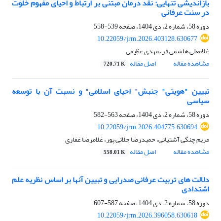
بازاندیشی تنهایی: نقد درمان مبتنی بر ارتباط و احیای مفهوم خلوت
در سنت عرفانی
دوره 58، شماره 2، دی 1404، صفحه
539-558
10.22059/jrm.2026.403128.630677
غلامعلی هاشمی فر، مهدی عظیمی
مشاهده مقاله
اصل مقاله
720.71 K
تبیین "هویتی" جنبش" احیای اسلامی" و نسبت آن با توسعه
سیاسی
دوره 58، شماره 2، دی 1404، صفحه
563-582
10.22059/jrm.2026.404775.630694
مریم چنگی آشتیانی، حمیدرضا جلائی پور، غلامرضا غفاری
مشاهده مقاله
اصل مقاله
558.01 K
دلالت های تربیت عرفانی صدرایی و تبیین آنها بر اساس نظریه علم
اشتدادی
دوره 58، شماره 2، دی 1404، صفحه
587-607
10.22059/jrm.2026.396058.630618