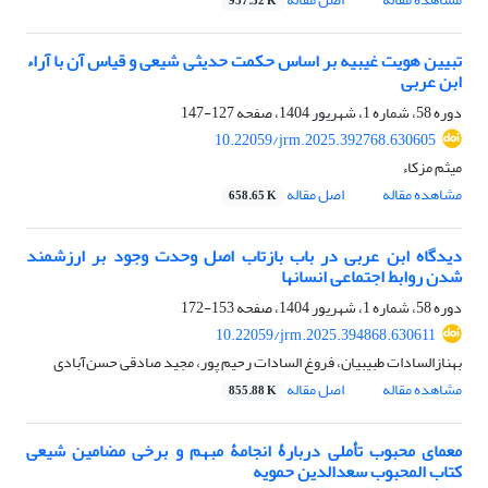
937.32 K
تبیین هویت غیبیه بر اساس حکمت حدیثی شیعی و قیاس آن با آراء
ابن عربی‏
دوره 58، شماره 1، شهریور 1404، صفحه
127-147
10.22059/jrm.2025.392768.630605
میثم مزکاء
مشاهده مقاله
اصل مقاله
658.65 K
دیدگاه ابن عربی در باب بازتاب اصل وحدت وجود بر ارزشمند
شدن روابط اجتماعی انسانها‏
دوره 58، شماره 1، شهریور 1404، صفحه
153-172
10.22059/jrm.2025.394868.630611
بهنازالسادات طبیبیان، فروغ السادات رحیم پور، مجید صادقی حسن‌آبادی
مشاهده مقاله
اصل مقاله
855.88 K
معمای محبوب‏ تأملی دربارۀ انجامۀ مبهم و برخی مضامین شیعی
کتاب المحبوب سعدالدین حمویه