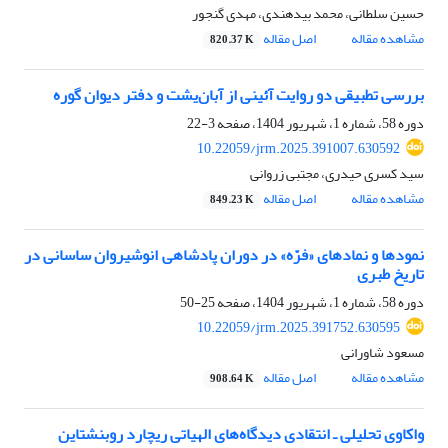
حسین سلطانی، محمد بیدهندی، مهدی گنجور
مشاهده مقاله
اصل مقاله
820.37 K
بررسی تطبیقی دو روایت آئینی از آبان‌یشت و دفتر دیوان گوره‏
دوره 58، شماره 1، شهریور 1404، صفحه
3-22
10.22059/jrm.2025.391007.630592
سید کسری حیدری، مجتبی زروانی
مشاهده مقاله
اصل مقاله
849.23 K
نمودها و نمادهای «فرّه» در دوران پادشاهی انوشیروان ساسانی در
تاریخ طبری‏
دوره 58، شماره 1، شهریور 1404، صفحه
25-50
10.22059/jrm.2025.391752.630595
مسعود شاورانی
مشاهده مقاله
اصل مقاله
908.64 K
واکاوی تحلیلی ـ انتقادی دیدگاه‌های الهیاتی ریچارد روبنشتاین‏