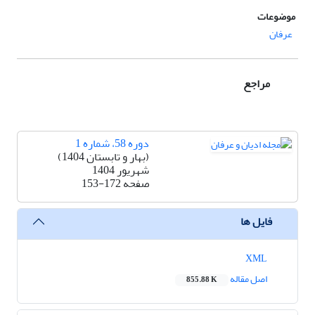
موضوعات
عرفان
مراجع
دوره 58، شماره 1
(بهار و تابستان 1404)
شهریور 1404
صفحه
153-172
فایل ها
XML
اصل مقاله
855.88 K