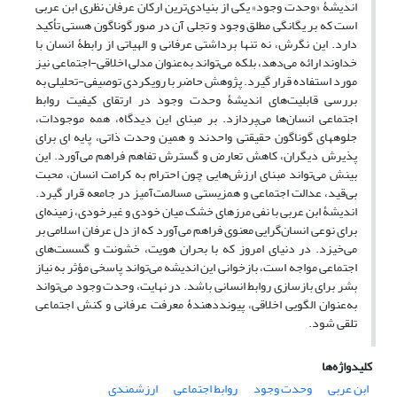
اندیشۀ «وحدت وجود» یکی از بنیادی‌ترین ارکان عرفان نظری ابن عربی
است که بر یگانگی مطلق وجود و تجلی آن در صور گوناگون هستی تأکید
دارد. این نگرش، نه ‌تنها برداشتی عرفانی و الهیاتی از رابطۀ انسان با
خداوند ارائه می‌دهد، بلکه می‌تواند به‌عنوان مدلی اخلاقی-اجتماعی نیز
مورد استفاده قرار گیرد. پژوهش حاضر با رویکردی توصیفی-تحلیلی به
بررسی قابلیت‌های اندیشۀ وحدت وجود در ارتقای کیفیت روابط
اجتماعی انسان‌ها می‌پردازد. بر مبنای این دیدگاه، همه موجودات،
جلوههای گوناگون حقیقتی واحدند و همین وحدت ذاتی، پایه ‌ای برای
پذیرش دیگران، کاهش تعارض و گسترش تفاهم فراهم می‌آورد. این
بینش می‌تواند مبنای ارزش‌‌هایی چون احترام به کرامت انسان، محبت
بی‌‌قید، عدالت اجتماعی و همزیستی مسالمت‌‌آمیز در جامعه قرار گیرد.
اندیشۀ ابن عربی با نفی مرزهای خشک میان خودی و غیرخودی، زمینه‌ای
برای نوعی انسان‌گرایی معنوی فراهم می‌آورد که از دل عرفان اسلامی بر
می‌خیزد. در دنیای امروز که با بحران هویت، خشونت و گسست‌‌های
اجتماعی مواجه است، بازخوانی این اندیشه می‌تواند پاسخی مؤثر به نیاز
بشر برای بازسازی روابط انسانی باشد. در نهایت، وحدت وجود می‌تواند
به‌عنوان الگویی اخلاقی، پیونددهندۀ معرفت عرفانی و کنش اجتماعی
تلقی شود.
کلیدواژه‌ها
ابن عربی
وحدت وجود
روابط اجتماعی
ارزشمندی