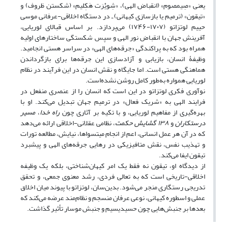
یعنی «صِیمصوم» (انقباض الهی)، «شِویْرَت هَکِلیم» (شکستن ظروف) و
«تیقون» (ترمیم یا بازسازی کیهانی) ـ در دستگاه اخلاقی-عرفانی موسی
حییم لوتزاتو (۱۷۰۷-۱۷۴۶) می‌پردازد. بر اساس قبالای لوریایی،
آفرینش جهان با انقباض نور الهی و سپس شکستگی ساختارهای اولیه
همراه بود که به پراکندگی «جرقه‌های الهی» در سراسر هستی انجامید.
وظیفۀ انسان، بازیابی و آزادسازی این جرقه‌ها برای بازگرداندن
هماهنگی هستی است. اما جایگاه و نقش انسان در این فرآیند در نظام
لوریایی همواره به‌طور کامل روشن نشده‌است.
نوآوری فکری لوتزاتو در این است که انسان را از عنصری منفعل در
فرایند الهی به «شریک فعال» در ترمیم جهان تبدیل می‌کند. او با
بهره‌گیری از مفاهیم لوریایی، و با تکیه بر آثاری چون
راه خدا
،
مسیر
درستکاران
و
۱۳۸ گشایش حکمت
، نظامی عقلانی-اخلاقی ارائه می‌دهد
که در آن هر عمل انسانی، اعم از انجام میتسواها، نیایش، مطالعه تورات
و تهذیب نفس، نقش متافیزیکی در رهایی جرقه‌های الهی و پیشبرد
تیقون ایفا می‌کند.
از دیدگاه او، تیقون نه فقط یک امر کیهان‌شناختی، بلکه یک وظیفه
اخلاقی-تاریخی است که به تعالی فردی، رشد معنوی جمعی، و تحقق
تدریجی رستگاری منجر می‌شود. بدین‌سان، لوتزاتو با پیوند میان اخلاق
عملی و اسطوره کیهانی، نوعی عرفان منسجم و نظام‌مند عرضه می‌کند که
بعدها بر جنبش‌هایی چون حسیدیسیم و جنبش موسار تأثیر گذاشت.