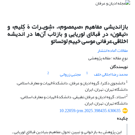
بازاندیشی مفاهیم «صیمصوم»، «شِویـرات هَ کِلیم» و
«تیقون» در قبالای لوریایی و بازتاب آن‌ها در اندیشه
اخلاقی–عرفانی موسی حَییم لوتساتو‏
مقالات آماده انتشار
نوع مقاله : مقاله پژوهشی
نویسندگان
2
1
محمد رضا اجلالی خلف
مجتبی زروانی
1
دانشجوی دکترا، گروه ادیان و عرفان، دانشکدۀ الهیات و معارف اسلامی،
دانشگاه تهران، تهران، ایران
2
استاد، گروه ادیان و عرفان تطبیقی، دانشکدۀ الهیات و معارف اسلامی،
دانشگاه تهران، تهران، ایران.
10.22059/jrm.2025.398435.630635
چکیده
این پژوهش به بازخوانی و تبیین تحول مفاهیم بنیادین قبالای لوریایی ـ