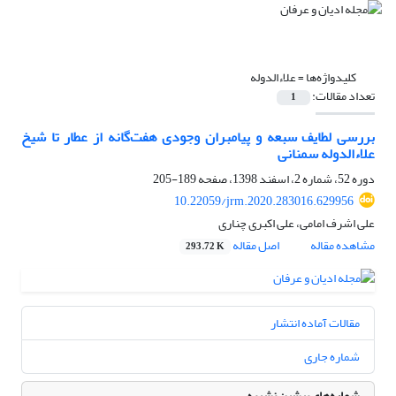
کلیدواژه‌ها =
علاءالدوله
تعداد مقالات:
1
بررسی لطایف سبعه و پیامبران وجودی هفت‌گانه از عطار تا شیخ
علاءالدوله سمنانی
دوره 52، شماره 2، اسفند 1398، صفحه
189-205
10.22059/jrm.2020.283016.629956
علی اشرف امامی، علی اکبری چناری
مشاهده مقاله
اصل مقاله
293.72 K
مقالات آماده انتشار
شماره جاری
شماره‌های پیشین نشریه