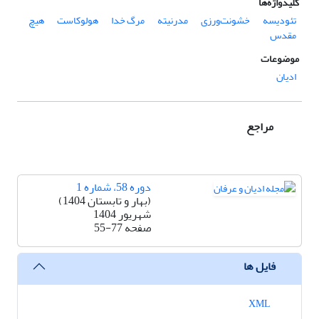
کلیدواژه‌ها
تئودیسه
خشونت‌ورزی
مدرنیته
مرگ خدا
هولوکاست
هیچ
مقدس
موضوعات
ادیان
مراجع
دوره 58، شماره 1
(بهار و تابستان 1404)
شهریور 1404
صفحه
55-77
فایل ها
XML