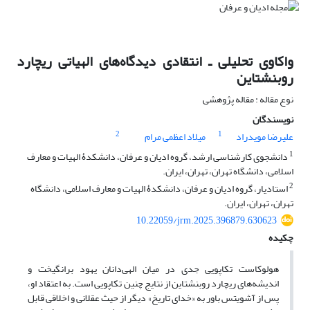
واکاوی تحلیلی ـ انتقادی دیدگاه‌های الهیاتی ریچارد
روبنشتاین‏
نوع مقاله : مقاله پژوهشی
نویسندگان
2
1
علیرضا مویدراد
میلاد اعظمی مرام
1
دانشجوی کارشناسی ارشد، گروه ادیان و عرفان، دانشکدۀ الهیات و معارف
اسلامی، دانشگاه تهران، تهران، ایران.
2
استادیار، گروه ادیان و عرفان، دانشکدۀ الهیات و معارف اسلامی، دانشگاه
تهران، تهران، ایران.
10.22059/jrm.2025.396879.630623
چکیده
هولوکاست تکاپویی جدی در میان الهی‌دانان یهود برانگیخت و
اندیشه‌های ریچارد روبنشتاین از نتایج چنین تکاپویی است. به اعتقاد او،
پس از آشویتس باور به «خدای تاریخ» دیگر از حیث عقلانی و اخلاقی قابل