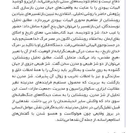
دفاع نیست و تمام تئودیسه‌های سنتی ناپذیرفتنی‌اند، ازاین‌رو کوشید
الهیات یهودی را با عنایت به واقعیت‌های جهان مدرن بازسازی کند.
پژوهش حاضر با روشی تحلیلی ـ انتقادی به تبیین بازتفسیرهای بنیادین
روبنشتاین از مفاهیم محوری الهیات یهودی می‌پردازد. مطابق تحلیل
نویسندگان، این بازتفسیر را می‌توان حول پنج آموزه سامان داد: حضور
یا غیب خدا، شرّ و تئودیسه، عهد کتاب‌مقدسی، معنای تاریخ و امکای
بقای ایمان. به اعتقاد روبنشتاین، اکنون در عصر مرگ خدا هستیم و باید
در جست‌وجوی الهیاتی انضمامی رفت. دستگاه فکری او با تاکید بر «مرگ
خدای تاریخ»، به سمت درکی طبیعت‌گرایانه از الوهیت، که از آن با تعبیر
«هیچِ مقدس» یاد می‌کند، متمایل گشت. مطابق تحلیل روبنشتاین،
می‌توان از دو شرّ طبیعی و مدرن سخن گفت. شرّ طبیعی جزوی از جهان
گشوده به روی ماست و به‌ناگزیر باید زندگی را با همۀ لحظات خلق و
سازندگی و نیز با لحظات تخریب و زوال آن پذیرفت. شرّ مدرن نه
بازگشت به بربریت که محصول مستقیم فرایندهای مدرنیته نظیر
عقلانیت ابزاری، سکولاریزاسیون و مدیریت «جمعیت مازاد» است. این
تحلیل از شرّ مدرن، روبنشتاین را به سمت دیدگاه‌های جنگ‌طلبانه‌ای
سوق داد که واکنش سایر اندیشمندان را در پی داشت. نقدهایی از
قبیل تقلیل‌گرایی در تحلیل مدرنیته، نادیده‌گرفتن نقش عوامل انسانی
در بروز وقایعی چون هولوکاست و همسو شدن با گفتمان‌های
اسلام‌هراسانه، از جمله آن نقدها می‌باشد.