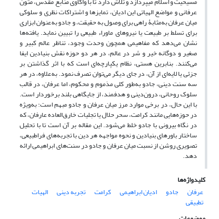
مسیحیت و اسلام میپردازد و تلاش دارد تا با واکاوی منابع مقدس، متون
عرفانی و مواضع الهیاتی این ادیان، تمایزها و اشتراکات نظری و سلوکی
میان عرفان به‌مثابۀ راهی برای وصول به حقیقت، و جادو به‌عنوان ابزاری
برای تسلط بر طبیعت یا نیروهای ماوراء طبیعی را تبیین نماید. یافته‌ها
نشان می‌دهد که مفاهیمی همچون وحدت وجود، تناظر عالم کبیر و
صغیر و دوگانه خیر و شر در عالم، در هر دو حوزه نقش بنیادین ایفا
می‌کنند. بنابرین هستی، نظام یکپارچه‌ای است که با اثر گذاشتن بر
جزئی یا لایه‌ای از آن، در جای دیگر می‌‌توان تصرف نمود. به‌علاوه، در هر
سه سنت دینی، جادو به‌طور کلی مذموم و محکوم، اما عرفان، در قالب
سلوک روحانی، درون‌دینی و هدفمند، از جایگاهی بلند برخوردار است.
با این حال، در برخی موارد مرز میان عرفان و جادو مبهم است؛ به‌ویژه
در حوزه‌هایی مانند کرامت، سحر حلال یا تجلیات خارق‌العاده عارفان، که
در نگاه بیرونی با جادو خلط می‌‌شود. این مقاله بر آن است تا با تحلیل
ساختار باورهای بنیادین و نحوه مواجهه هر دین با تجربه‌های فراطبیعی،
تصویری روشن از نسبت میان عرفان و جادو در سنت‌های ابراهیمی ارائه
دهد.
کلیدواژه‌ها
عرفان
جادو
ادیان ابراهیمی
کرامت
تجربه دینی
الهیات
تطبیقی
موضوعات