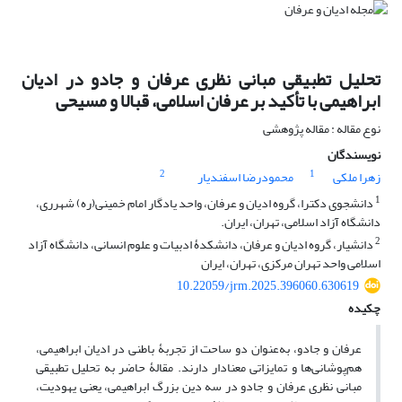
تحلیل تطبیقی مبانی نظری عرفان و جادو در ادیان
ابراهیمی‏ با تأکید بر عرفان اسلامی، قبالا و مسیحی
نوع مقاله : مقاله پژوهشی
نویسندگان
2
1
زهرا ملکی
محمودرضا اسفندیار
1
دانشجوی دکترا، گروه ادیان و عرفان، واحد یادگار امام خمینی(ره) شهرری،
دانشگاه آزاد اسلامی، تهران، ایران.
2
دانشیار، گروه ادیان و عرفان، دانشکدۀ ادبیات و علوم انسانی، دانشگاه آزاد
اسلامی واحد تهران مرکزی، تهران، ایران
10.22059/jrm.2025.396060.630619
چکیده
عرفان و جادو، به‌عنوان دو ساحت از تجربۀ باطنی در ادیان ابراهیمی،
هم‌پوشانی‌ها و تمایزاتی معنادار دارند. مقالۀ حاضر به تحلیل تطبیقی
مبانی نظری عرفان و جادو در سه دین بزرگ ابراهیمی، یعنی یهودیت،