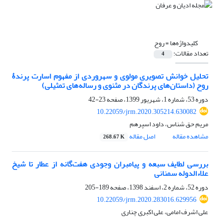
کلیدواژه‌ها =
روح
تعداد مقالات:
4
تحلیل خوانش تصویری مولوی و سهروردی از مفهوم اسارت پرندۀ
روح (داستان‌های پرندگان در مثنوی و رساله‌های تمثیلی)
دوره 53، شماره 1، شهریور 1399، صفحه
23-42
10.22059/jrm.2020.305214.630082
مریم حق شناس، داود اسپرهم
مشاهده مقاله
اصل مقاله
268.67 K
بررسی لطایف سبعه و پیامبران وجودی هفت‌گانه از عطار تا شیخ
علاءالدوله سمنانی
دوره 52، شماره 2، اسفند 1398، صفحه
189-205
10.22059/jrm.2020.283016.629956
علی اشرف امامی، علی اکبری چناری