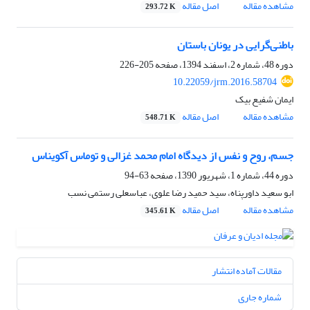
مشاهده مقاله
اصل مقاله
293.72 K
باطنی‌گرایی در یونان باستان
دوره 48، شماره 2، اسفند 1394، صفحه
205-226
10.22059/jrm.2016.58704
ایمان شفیع بیک
مشاهده مقاله
اصل مقاله
548.71 K
جسم، روح و نفس از دیدگاه امام محمد غزالی و توماس آکویناس
دوره 44، شماره 1، شهریور 1390، صفحه
63-94
ابو سعید داورپناه، سید حمید رضا علوی، عباسعلی رستمی نسب
مشاهده مقاله
اصل مقاله
345.61 K
مقالات آماده انتشار
شماره جاری